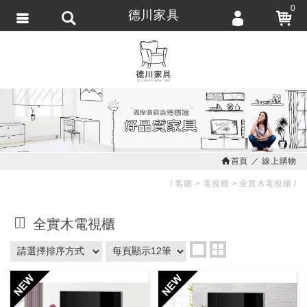
0
德川家具
會員登入
繁體中文
會員註冊
忘記密碼
訂單查詢
追蹤清單
首頁
線上購物
匯款通知
客廳
電視櫃
全實木電視櫃
全實木電視櫃