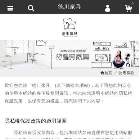
0
德川家具
會員登入
繁體中文
會員註冊
忘記密碼
訂單查詢
追蹤清單
首頁
使用條款
匯款通知
歡迎您光臨「德川家具」(以下簡稱本網站)，為了讓您能夠安心
的使用本網站的各項服務與資訊，特此向您說明本網站的隱私權
保護政策，以保障您的權益，請您詳閱下列內容：
隱私權保護政策的適用範圍
隱私權保護政策內容，包括本網站如何處理在您使用網站服