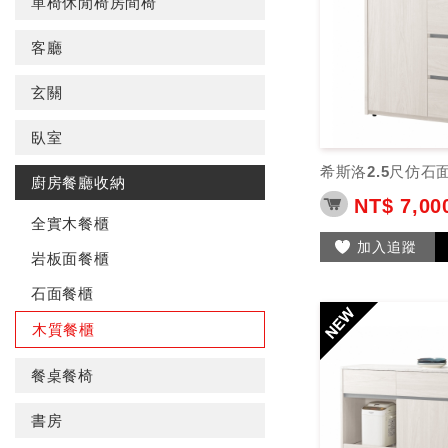
單椅休閒椅房間椅
客廳
玄關
臥室
希斯洛2.5尺仿石
廚房餐廳收納
NT$ 7,00
全實木餐櫃
加入追蹤
岩板面餐櫃
石面餐櫃
木質餐櫃
餐桌餐椅
書房