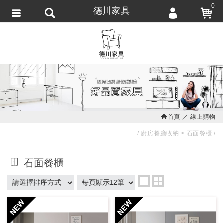
0
德川家具
會員登入
繁體中文
會員註冊
忘記密碼
訂單查詢
追蹤清單
首頁
線上購物
匯款通知
廚房餐廳收納
石面餐櫃
石面餐櫃