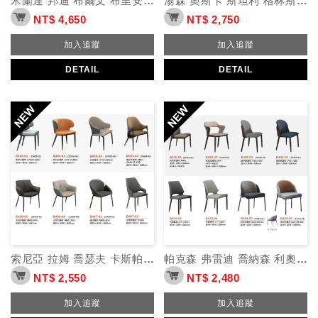
米蘭達 邦迪 布爾文 布里安 克勞斯 休閒椅
湯森 奧斯卡 斯坦利 格林斯 餐椅
NT$ 4,650
NT$ 2,750
加入追蹤
加入追蹤
DETAIL
DETAIL
索尼亞 拉姆 喬瑟夫 卡斯帕 基諾 菲爾德 餐椅
帕克森 弗雷迪 喬納森 利奧 伊諾克 餐椅
NT$ 2,550
NT$ 2,480
加入追蹤
加入追蹤