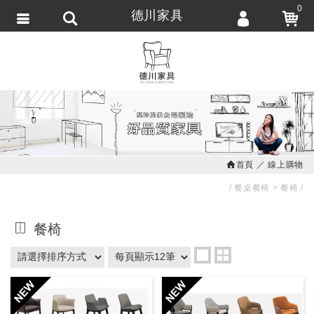
0
德川家具
會員登入
繁體中文
會員註冊
忘記密碼
訂單查詢
追蹤清單
首頁
線上購物
匯款通知
餐桌餐椅
餐椅
餐椅